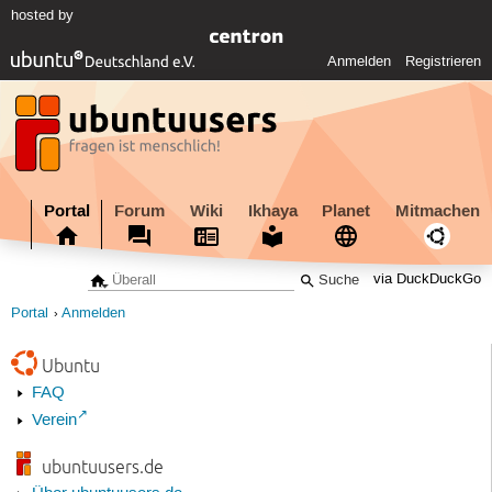
hosted by
Anmelden
Registrieren
Portal
Forum
Wiki
Ikhaya
Planet
Mitmachen
via DuckDuckGo
Portal
Anmelden
Ubuntu
FAQ
Verein
ubuntuusers.de