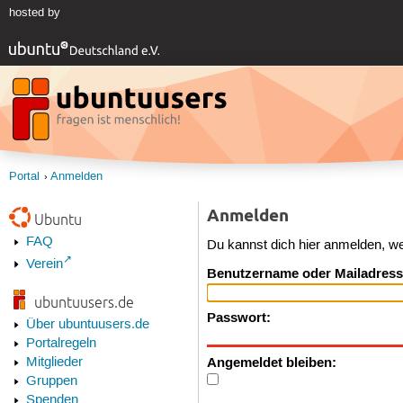
hosted by
Portal
Anmelden
Anmelden
Ubuntu
FAQ
Du kannst dich hier anmelden, w
Verein
Benutzername oder Mailadress
ubuntuusers.de
Passwort:
Über ubuntuusers.de
Portalregeln
Angemeldet bleiben:
Mitglieder
Gruppen
Spenden