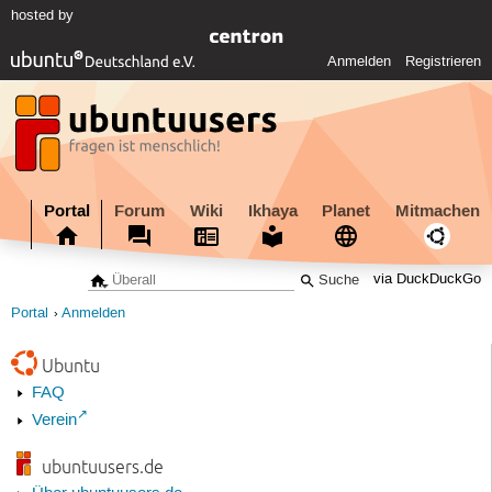
hosted by
Anmelden
Registrieren
Portal
Forum
Wiki
Ikhaya
Planet
Mitmachen
via DuckDuckGo
Portal
Anmelden
Ubuntu
FAQ
Verein
ubuntuusers.de