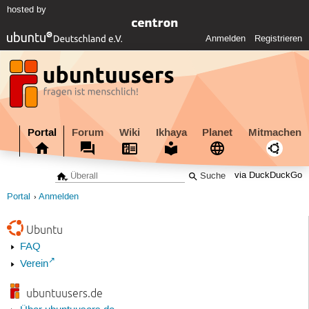
hosted by
Anmelden
Registrieren
Portal
Forum
Wiki
Ikhaya
Planet
Mitmachen
via DuckDuckGo
Portal
Anmelden
Ubuntu
FAQ
Verein
ubuntuusers.de