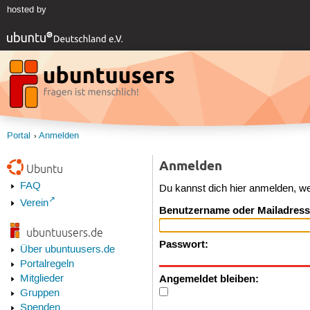
hosted by
Portal
Anmelden
Anmelden
Ubuntu
FAQ
Du kannst dich hier anmelden, w
Verein
Benutzername oder Mailadress
ubuntuusers.de
Passwort:
Über ubuntuusers.de
Portalregeln
Angemeldet bleiben:
Mitglieder
Gruppen
Spenden