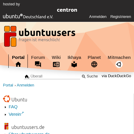
hosted by
Anmelden
Registrieren
Portal
Forum
Wiki
Ikhaya
Planet
Mitmachen
via DuckDuckGo
Portal
Anmelden
Ubuntu
FAQ
Verein
ubuntuusers.de