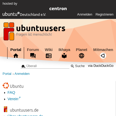
hosted by
Anmelden
Registrieren
Portal
Forum
Wiki
Ikhaya
Planet
Mitmachen
via DuckDuckGo
Portal
Anmelden
Ubuntu
FAQ
Verein
ubuntuusers.de