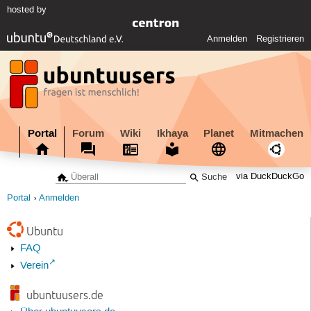
hosted by
Anmelden
Registrieren
Portal
Forum
Wiki
Ikhaya
Planet
Mitmachen
via DuckDuckGo
Portal
Anmelden
Ubuntu
FAQ
Verein
ubuntuusers.de