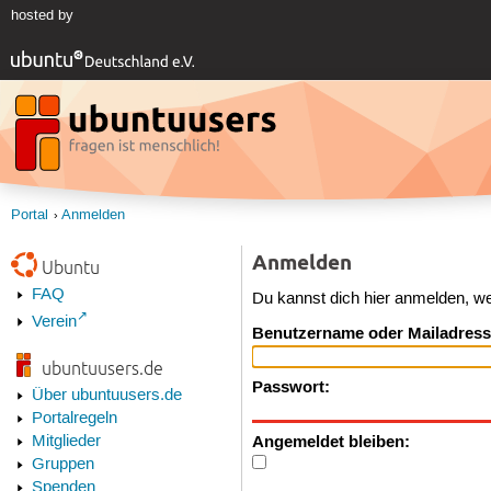
hosted by
Portal
Anmelden
Anmelden
Ubuntu
FAQ
Du kannst dich hier anmelden, w
Verein
Benutzername oder Mailadress
ubuntuusers.de
Passwort:
Über ubuntuusers.de
Portalregeln
Angemeldet bleiben:
Mitglieder
Gruppen
Spenden