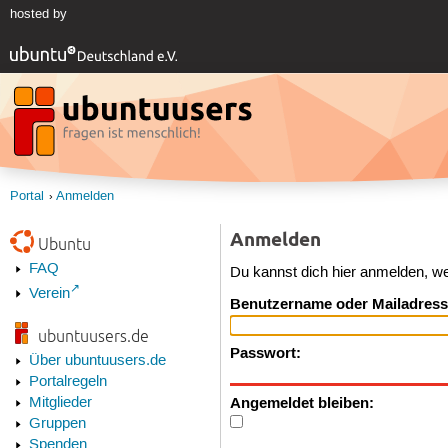
hosted by
Portal
Anmelden
Anmelden
Ubuntu
FAQ
Du kannst dich hier anmelden, w
Verein
Benutzername oder Mailadress
ubuntuusers.de
Passwort:
Über ubuntuusers.de
Portalregeln
Angemeldet bleiben:
Mitglieder
Gruppen
Spenden