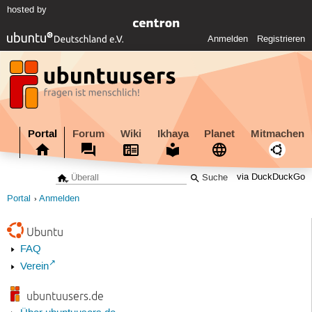
hosted by
Anmelden
Registrieren
Portal
Forum
Wiki
Ikhaya
Planet
Mitmachen
via DuckDuckGo
Portal
Anmelden
Ubuntu
FAQ
Verein
ubuntuusers.de