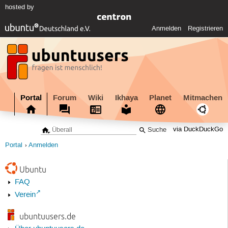
hosted by
Anmelden
Registrieren
Portal
Forum
Wiki
Ikhaya
Planet
Mitmachen
via DuckDuckGo
Portal
Anmelden
Ubuntu
FAQ
Verein
ubuntuusers.de