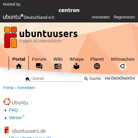
hosted by
Anmelden
Registrieren
Portal
Forum
Wiki
Ikhaya
Planet
Mitmachen
via DuckDuckGo
Portal
Anmelden
Ubuntu
FAQ
Verein
ubuntuusers.de