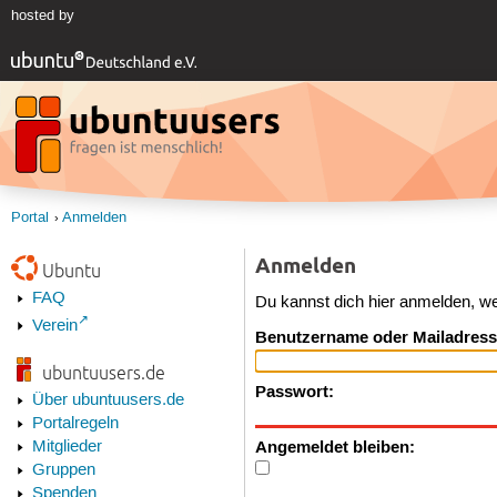
hosted by
Portal
Anmelden
Anmelden
Ubuntu
FAQ
Du kannst dich hier anmelden, w
Verein
Benutzername oder Mailadress
ubuntuusers.de
Passwort:
Über ubuntuusers.de
Portalregeln
Angemeldet bleiben:
Mitglieder
Gruppen
Spenden