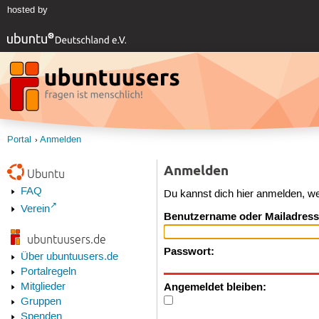
hosted by
Portal
Anmelden
Anmelden
Ubuntu
FAQ
Du kannst dich hier anmelden, w
Verein
Benutzername oder Mailadress
ubuntuusers.de
Passwort:
Über ubuntuusers.de
Portalregeln
Angemeldet bleiben:
Mitglieder
Gruppen
Spenden