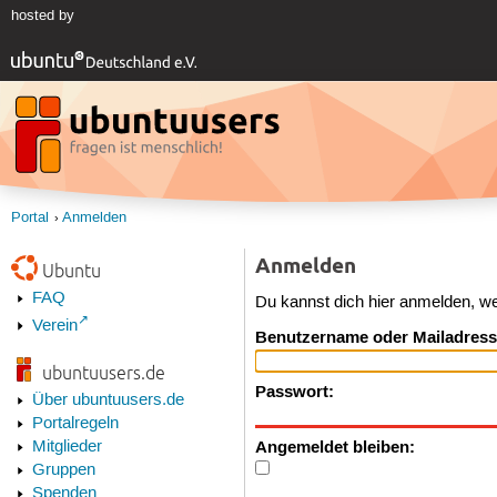
hosted by
Portal
Anmelden
Anmelden
Ubuntu
FAQ
Du kannst dich hier anmelden, w
Verein
Benutzername oder Mailadress
ubuntuusers.de
Passwort:
Über ubuntuusers.de
Portalregeln
Angemeldet bleiben:
Mitglieder
Gruppen
Spenden