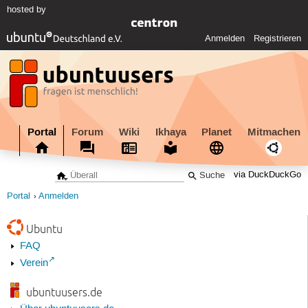
hosted by
Anmelden
Registrieren
Portal
Forum
Wiki
Ikhaya
Planet
Mitmachen
via DuckDuckGo
Portal
Anmelden
Ubuntu
FAQ
Verein
ubuntuusers.de