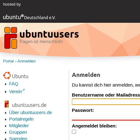
hosted by
Portal
Anmelden
Anmelden
Ubuntu
FAQ
Du kannst dich hier anmelden, w
Verein
Benutzername oder Mailadress
ubuntuusers.de
Passwort:
Über ubuntuusers.de
Portalregeln
Angemeldet bleiben:
Mitglieder
Gruppen
Spenden