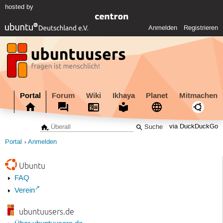
hosted by
Anmelden
Registrieren
Portal
Forum
Wiki
Ikhaya
Planet
Mitmachen
via DuckDuckGo
Portal
Anmelden
Ubuntu
FAQ
Verein
ubuntuusers.de