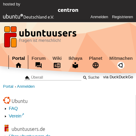
hosted by
Anmelden
Registrieren
Portal
Forum
Wiki
Ikhaya
Planet
Mitmachen
via DuckDuckGo
Portal
Anmelden
Ubuntu
FAQ
Verein
ubuntuusers.de