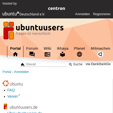
hosted by
Anmelden
Registrieren
Portal
Forum
Wiki
Ikhaya
Planet
Mitmachen
via DuckDuckGo
Portal
Anmelden
Ubuntu
FAQ
Verein
ubuntuusers.de