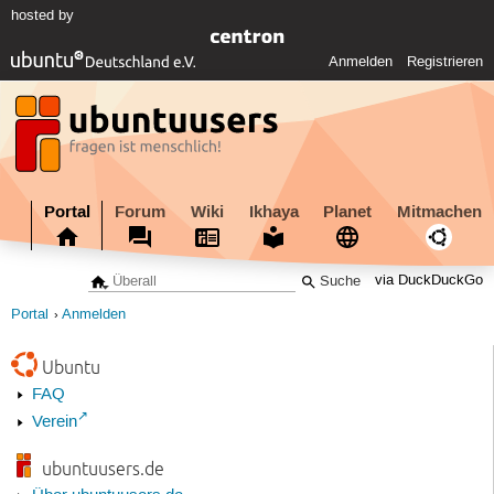
hosted by
Anmelden
Registrieren
Portal
Forum
Wiki
Ikhaya
Planet
Mitmachen
via DuckDuckGo
Portal
Anmelden
Ubuntu
FAQ
Verein
ubuntuusers.de