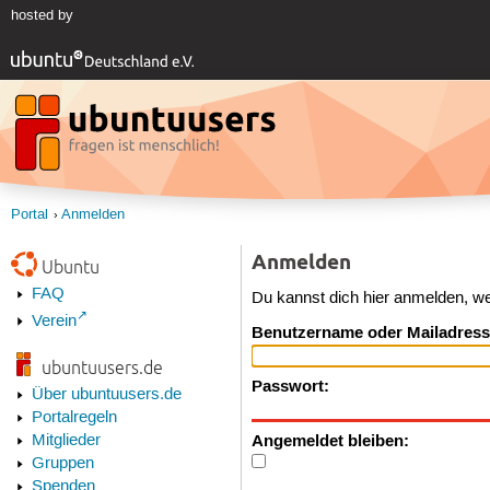
hosted by
Portal
Anmelden
Anmelden
Ubuntu
FAQ
Du kannst dich hier anmelden, w
Verein
Benutzername oder Mailadress
ubuntuusers.de
Passwort:
Über ubuntuusers.de
Portalregeln
Angemeldet bleiben:
Mitglieder
Gruppen
Spenden