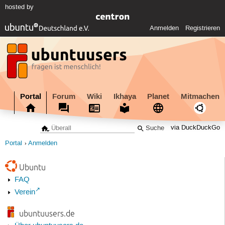
hosted by
Anmelden
Registrieren
Portal
Forum
Wiki
Ikhaya
Planet
Mitmachen
via DuckDuckGo
Portal
Anmelden
Ubuntu
FAQ
Verein
ubuntuusers.de