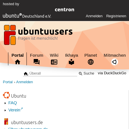
hosted by
Anmelden
Registrieren
Portal
Forum
Wiki
Ikhaya
Planet
Mitmachen
via DuckDuckGo
Portal
Anmelden
Ubuntu
FAQ
Verein
ubuntuusers.de