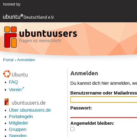
hosted by
Portal
Anmelden
Anmelden
Ubuntu
FAQ
Du kannst dich hier anmelden, w
Verein
Benutzername oder Mailadress
ubuntuusers.de
Passwort:
Über ubuntuusers.de
Portalregeln
Angemeldet bleiben:
Mitglieder
Gruppen
Spenden