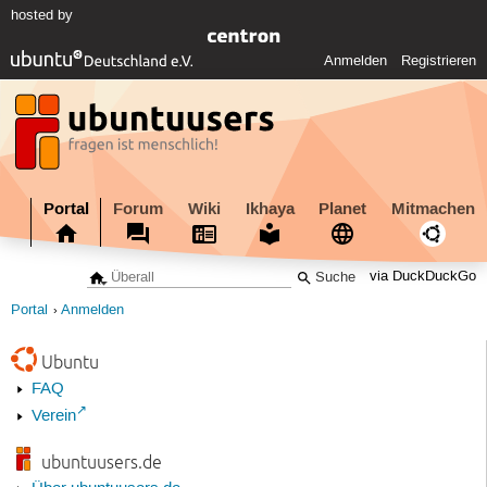
hosted by
Anmelden
Registrieren
Portal
Forum
Wiki
Ikhaya
Planet
Mitmachen
via DuckDuckGo
Portal
Anmelden
Ubuntu
FAQ
Verein
ubuntuusers.de