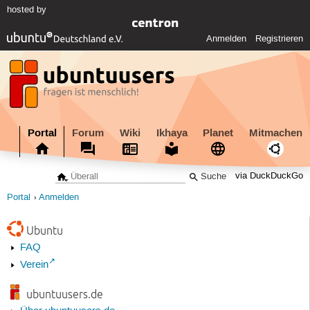
hosted by
Anmelden
Registrieren
Portal
Forum
Wiki
Ikhaya
Planet
Mitmachen
via DuckDuckGo
Portal
Anmelden
Ubuntu
FAQ
Verein
ubuntuusers.de