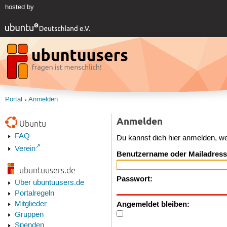
hosted by
Portal
Anmelden
Anmelden
Ubuntu
FAQ
Du kannst dich hier anmelden, w
Verein
Benutzername oder Mailadress
ubuntuusers.de
Passwort:
Über ubuntuusers.de
Portalregeln
Angemeldet bleiben:
Mitglieder
Gruppen
Spenden