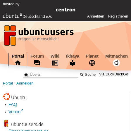
hosted by
Anmelden
Registrieren
Portal
Forum
Wiki
Ikhaya
Planet
Mitmachen
via DuckDuckGo
Portal
Anmelden
Ubuntu
FAQ
Verein
ubuntuusers.de