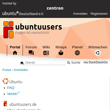
hosted by
Anmelden
Registrieren
Portal
Forum
Wiki
Ikhaya
Planet
Mitmachen
via DuckDuckGo
Portal
Anmelden
Ubuntu
FAQ
Verein
ubuntuusers.de