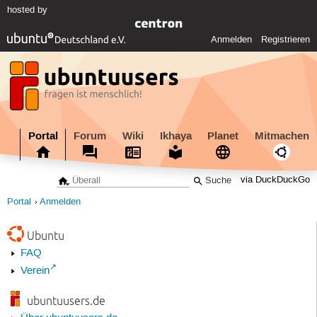
hosted by
Anmelden
Registrieren
Portal
Forum
Wiki
Ikhaya
Planet
Mitmachen
via DuckDuckGo
Portal
Anmelden
Ubuntu
FAQ
Verein
ubuntuusers.de