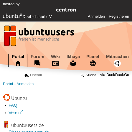
hosted by
Anmelden
Registrieren
Portal
Forum
Wiki
Ikhaya
Planet
Mitmachen
via DuckDuckGo
Portal
Anmelden
Ubuntu
FAQ
Verein
ubuntuusers.de