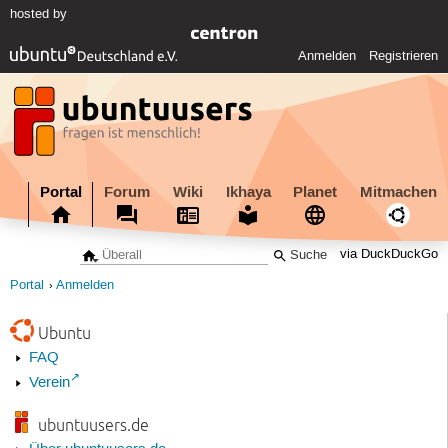
hosted by
Anmelden
Registrieren
Portal
Forum
Wiki
Ikhaya
Planet
Mitmachen
via DuckDuckGo
Portal
Anmelden
Ubuntu
FAQ
Verein
ubuntuusers.de