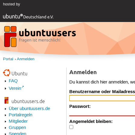
hosted by
Portal
Anmelden
Anmelden
Ubuntu
FAQ
Du kannst dich hier anmelden, w
Verein
Benutzername oder Mailadress
ubuntuusers.de
Passwort:
Über ubuntuusers.de
Portalregeln
Angemeldet bleiben:
Mitglieder
Gruppen
Spenden