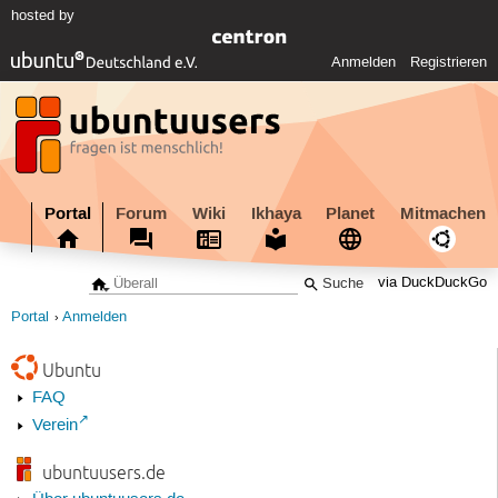
hosted by
Anmelden
Registrieren
Portal
Forum
Wiki
Ikhaya
Planet
Mitmachen
via DuckDuckGo
Portal
Anmelden
Ubuntu
FAQ
Verein
ubuntuusers.de