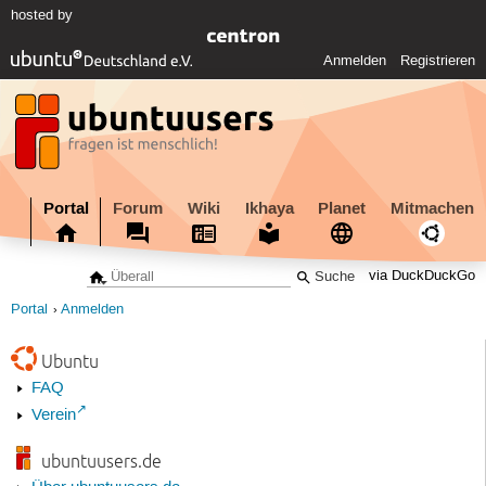
hosted by
Anmelden
Registrieren
Portal
Forum
Wiki
Ikhaya
Planet
Mitmachen
via DuckDuckGo
Portal
Anmelden
Ubuntu
FAQ
Verein
ubuntuusers.de