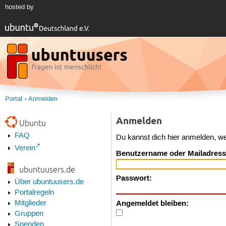
hosted by
Portal
Anmelden
Anmelden
Ubuntu
FAQ
Du kannst dich hier anmelden, w
Verein
Benutzername oder Mailadress
ubuntuusers.de
Passwort:
Über ubuntuusers.de
Portalregeln
Angemeldet bleiben:
Mitglieder
Gruppen
Spenden