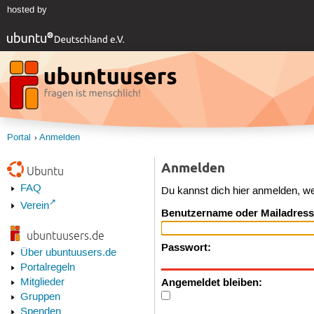
hosted by
Portal
Anmelden
Anmelden
Ubuntu
FAQ
Du kannst dich hier anmelden, w
Verein
Benutzername oder Mailadress
ubuntuusers.de
Passwort:
Über ubuntuusers.de
Portalregeln
Angemeldet bleiben:
Mitglieder
Gruppen
Spenden