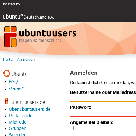
hosted by
Portal
Anmelden
Anmelden
Ubuntu
FAQ
Du kannst dich hier anmelden, w
Verein
Benutzername oder Mailadress
ubuntuusers.de
Passwort:
Über ubuntuusers.de
Portalregeln
Angemeldet bleiben:
Mitglieder
Gruppen
Spenden