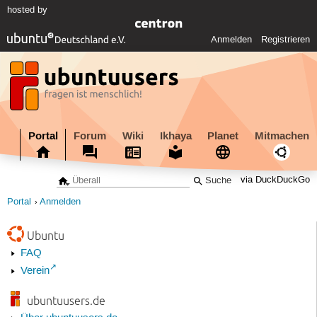
hosted by
Anmelden
Registrieren
Portal
Forum
Wiki
Ikhaya
Planet
Mitmachen
via DuckDuckGo
Portal
Anmelden
Ubuntu
FAQ
Verein
ubuntuusers.de