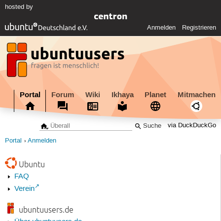
hosted by
Anmelden
Registrieren
Portal
Forum
Wiki
Ikhaya
Planet
Mitmachen
via DuckDuckGo
Portal
Anmelden
Ubuntu
FAQ
Verein
ubuntuusers.de