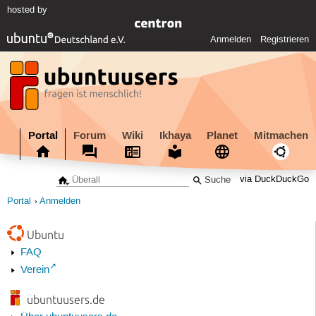
hosted by
Anmelden
Registrieren
Portal
Forum
Wiki
Ikhaya
Planet
Mitmachen
via DuckDuckGo
Portal
Anmelden
Ubuntu
FAQ
Verein
ubuntuusers.de