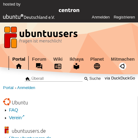
hosted by
Anmelden
Registrieren
Portal
Forum
Wiki
Ikhaya
Planet
Mitmachen
via DuckDuckGo
Portal
Anmelden
Ubuntu
FAQ
Verein
ubuntuusers.de