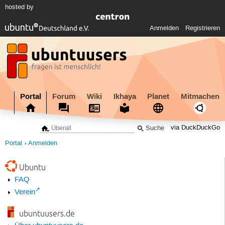
hosted by
Anmelden
Registrieren
Portal
Forum
Wiki
Ikhaya
Planet
Mitmachen
via DuckDuckGo
Portal
Anmelden
Ubuntu
FAQ
Verein
ubuntuusers.de