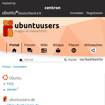
hosted by
Anmelden
Registrieren
Portal
Forum
Wiki
Ikhaya
Planet
Mitmachen
via DuckDuckGo
Portal
Anmelden
Ubuntu
FAQ
Verein
ubuntuusers.de