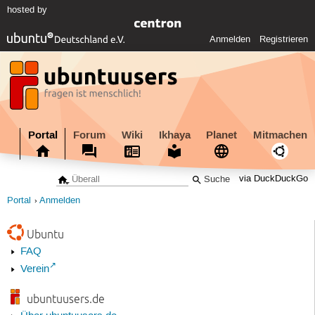
hosted by
Anmelden
Registrieren
Portal
Forum
Wiki
Ikhaya
Planet
Mitmachen
via DuckDuckGo
Portal
Anmelden
Ubuntu
FAQ
Verein
ubuntuusers.de