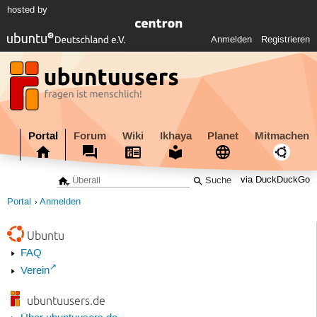
hosted by
Anmelden
Registrieren
Portal
Forum
Wiki
Ikhaya
Planet
Mitmachen
via DuckDuckGo
Portal
Anmelden
Ubuntu
FAQ
Verein
ubuntuusers.de