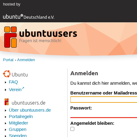
hosted by
Portal
Anmelden
Anmelden
Ubuntu
FAQ
Du kannst dich hier anmelden, w
Verein
Benutzername oder Mailadress
ubuntuusers.de
Passwort:
Über ubuntuusers.de
Portalregeln
Angemeldet bleiben:
Mitglieder
Gruppen
Spenden