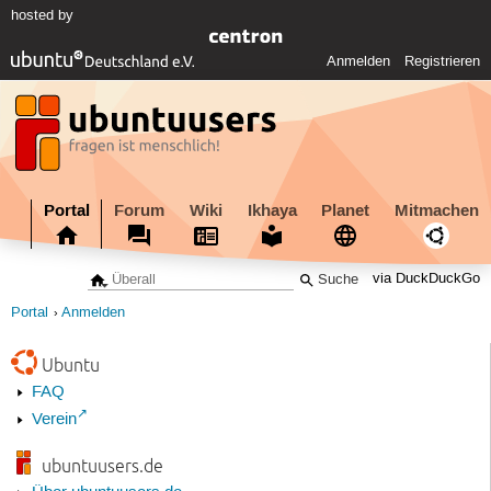
hosted by
Anmelden
Registrieren
Portal
Forum
Wiki
Ikhaya
Planet
Mitmachen
via DuckDuckGo
Portal
Anmelden
Ubuntu
FAQ
Verein
ubuntuusers.de